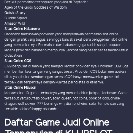
Berikut permainan terpopuler yang ada di Playtech :
Agen of the Gods Goddess of Wisdom
Geisha Story
Suicide Squad
Amazon Wild
Situs Online Habanero
Habanero merupakan provider yang menyediakan permainan slot online
dengan grafik yang bagus, sehingga banyak sekali para penggemar slot online
yang memainkan nya. Permainan dari habanero juga sudah sangat populer
karena provider habanero mempunyai jackpot yang besar serta mudah untuk
didapatkan.
Situs Online CQ9
CQ9 berpusat di manila yang menjadi kantor provider nya. Provider CQ9 juga
memberikan keuntungan yang sangat besar. Provider CQ9 bukan merupakan
situs yang bukan sembarangan karena CQ9 hanya menawarkan game slot
terbaik dan terpercaya dengan kualitas paling atas di kelasnya.
Situs Online Playson
Menawarkan 10 game terbaiknya yang menambahkan jackpot terbesar. Game
tersebut yaitu buffalo power, solar queen, hot coins, book of gold, divine
dragon, wolf power, 777 burnings win, diamond wins, solar temple dan yang
terakhir adalah 9 happy pharaohs.
Daftar Game Judi Online