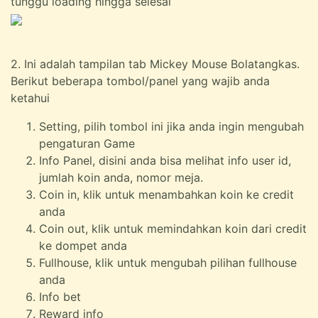
tunggu loading hingga selesai
2. Ini adalah tampilan tab Mickey Mouse Bolatangkas.
Berikut beberapa tombol/panel yang wajib anda
ketahui
Setting, pilih tombol ini jika anda ingin mengubah
pengaturan Game
Info Panel, disini anda bisa melihat info user id,
jumlah koin anda, nomor meja.
Coin in, klik untuk menambahkan koin ke credit
anda
Coin out, klik untuk memindahkan koin dari credit
ke dompet anda
Fullhouse, klik untuk mengubah pilihan fullhouse
anda
Info bet
Reward info