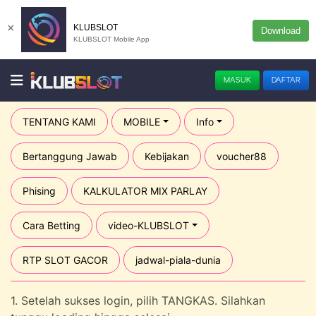
×
KLUBSLOT
Download
KLUBSLOT Mobile App
MASUK
DAFTAR
TENTANG KAMI
MOBILE
Info
Bertanggung Jawab
Kebijakan
voucher88
Phising
KALKULATOR MIX PARLAY
Cara Betting
video-KLUBSLOT
RTP SLOT GACOR
jadwal-piala-dunia
1. Setelah sukses login, pilih TANGKAS. Silahkan