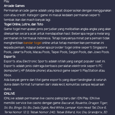
Play.
Arcade Games
Permainan arcade game adalah yang dapat dioperasikan dengan menggunakan
coin atau credit. Kategori game ini masuk kedalam permainan seperti
tembak ikan dan masih banyak lagi.
Togel Online, Lotre, dan Toto
Game togel merupakan jenis perjudian yang melibatkan angka-angka yang akan
dikeluarkan secara acak untuk mendapatkan hasil. Beberapa negara melarang
permainan ini termasuk Indonesia. Tetapi banyaknya minat para pemain tidak
menghentikan
bandar togel
online untuk tetap memberikan permainan ini
kepada pemain. Adapun beberapa provider togel online seperti Singapore
Pools, Jakarta Pools, Macau Pools, Taipei Pools, Saigon Pools, dan Jowo Pools.
Esports
Esports atau Electronic Sports adalah istilah yang sangat populer saat ini.
Esports adalah jenis olahraga berbasis peralatan elektronik seperti PC
(komputer), HP (Mobile phone) atau konsol game seperti PlayStation atau
Xbox.
Ada banyak genre dan titel game esports yang dipertandingkan di seluruh
dunia dalam format turnamen dari skala kecil, komunitas sampai kejuaraan
dunia.
IDNLIVE
IDNLive adalah permainan live casino paling baru dari IDN Play. IDN live
memiliki service live casino dengan game
Baccarat, Roulette, Dragon Tiger,
Sic Bo, Bingo Sic Bo, Dadu Oglok, Red White, Lempar Koin Head Tail, Dice 6,
Terka Nomor 12 D, Tebak Nomor 24D, Tebak Billiard, Xoc Dia, Grandprix, 3D