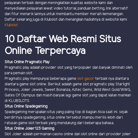
pelayanan terbaik dengan meningkatkan kualitas website kami dan
menyediakan pelayanan lewat video tutorial, panduan betting, link alternatif
dan fitur menarik lainnya untuk membantu member meraih kemenangan.
Daftar sekarang juga di Klubslot dan menangkan hadiahnya di website kami
Klubslot
10 Daftar Web Resmi Situs
Online Terpercaya
Situs Online Pragmatic Play
Pragmatic play adalah provider slot yang terpopuler dan banyak diminati oleh
para pemain slot.
Pragmatic play mempunyai beberapa game
slot gacor
terbaik nya diantara
diantara game slot online. Berikut adalah game slot pragmatic play Starlight
Princess, Joker Jewels, Sweet Bonanza, Aztec Gems, Wild West Gold/WWG,
Gates Of Olympus dan masih banyak lagi game slot yang dapat kalian mainkan
di KLUBSLOTS
Situs Online Spadegaming
Spadegaming merupakan situs yang paling top di bagian Asia saat ini. sejak
berdirinya spadegaming, situs online tersebut mampu merilis lebih dari
ratusan game slot terbaik yang mendukung dari beberapa bahasa.
Situs Online Joker123 Gaming
Slot Joker adalah permainan casino online dan slot online dari provider joker