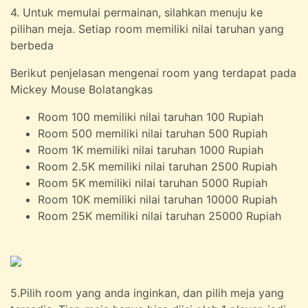
4. Untuk memulai permainan, silahkan menuju ke
pilihan meja. Setiap room memiliki nilai taruhan yang
berbeda
Berikut penjelasan mengenai room yang terdapat pada
Mickey Mouse Bolatangkas
Room 100 memiliki nilai taruhan 100 Rupiah
Room 500 memiliki nilai taruhan 500 Rupiah
Room 1K memiliki nilai taruhan 1000 Rupiah
Room 2.5K memiliki nilai taruhan 2500 Rupiah
Room 5K memiliki nilai taruhan 5000 Rupiah
Room 10K memiliki nilai taruhan 10000 Rupiah
Room 25K memiliki nilai taruhan 25000 Rupiah
5.Pilih room yang anda inginkan, dan pilih meja yang