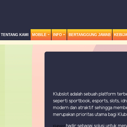
TENTANG KAMI
MOBILE
INFO
BERTANGGUNG JAWAB
KEBIJ
Klubslot adalah sebuah platform terbe
seperti sportbook, esports, slots, id
modern dan atraktif sehingga membe
merupakan prioritas utama bagi Klu
hadir sebagai solusi untuk me
Klubslot