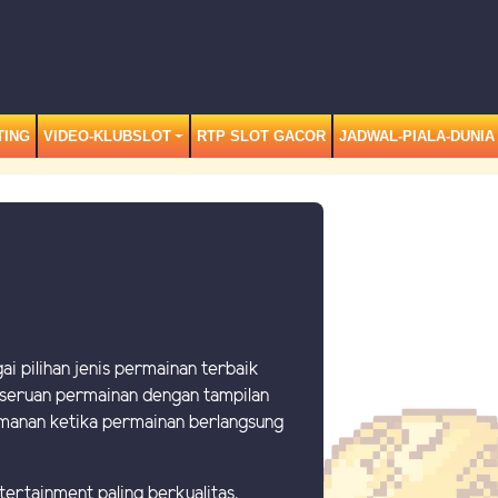
TING
VIDEO-KLUBSLOT
RTP SLOT GACOR
JADWAL-PIALA-DUNIA
ai pilihan jenis permainan terbaik
 keseruan permainan dengan tampilan
manan ketika permainan berlangsung
ertainment paling berkualitas.