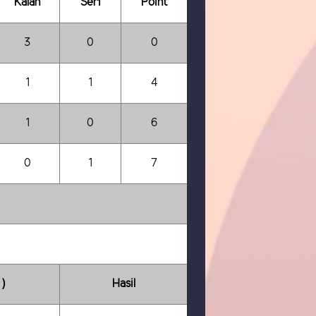
Kalah
Seri
Point
3
0
0
1
1
4
1
0
6
0
1
7
 )
Hasil