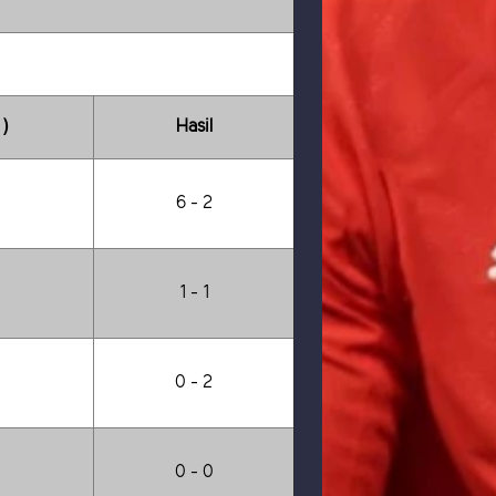
 )
Hasil
6 - 2
1 - 1
0 - 2
0 - 0