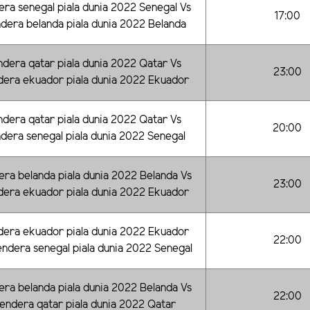
Senegal Vs
17:00
Belanda
Qatar Vs
23:00
Ekuador
Qatar Vs
20:00
Senegal
Belanda Vs
23:00
Ekuador
Ekuador
22:00
Senegal
Belanda Vs
22:00
Qatar