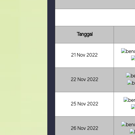
Tanggal
21 Nov 2022
22 Nov 2022
25 Nov 2022
26 Nov 2022