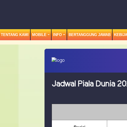
TENTANG KAMI
MOBILE
INFO
BERTANGGUNG JAWAB
KEBIJ
Jadwal Piala Dunia 2