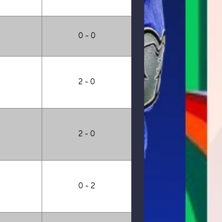
0 - 0
2 - 0
2 - 0
0 - 2